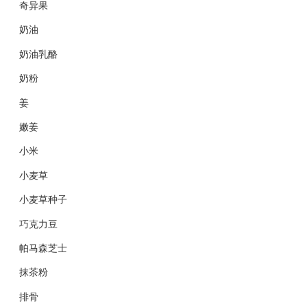
奇异果
奶油
奶油乳酪
奶粉
姜
嫩姜
小米
小麦草
小麦草种子
巧克力豆
帕马森芝士
抹茶粉
排骨