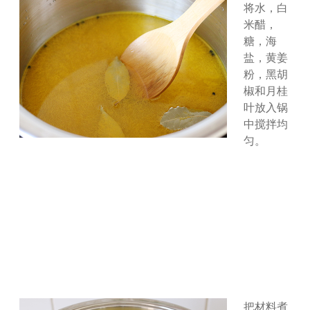
将水，白
米醋，
糖，海
盐，黄姜
粉，黑胡
椒和月桂
叶放入锅
中搅拌均
匀。
把材料煮