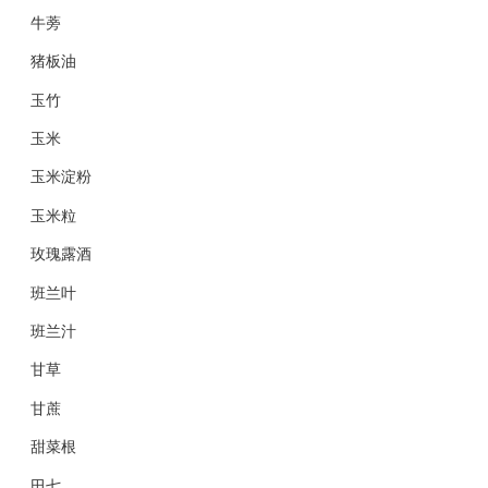
牛蒡
猪板油
玉竹
玉米
玉米淀粉
玉米粒
玫瑰露酒
班兰叶
班兰汁
甘草
甘蔗
甜菜根
田七