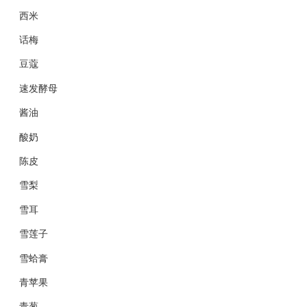
西米
话梅
豆蔻
速发酵母
酱油
酸奶
陈皮
雪梨
雪耳
雪莲子
雪蛤膏
青苹果
青葱