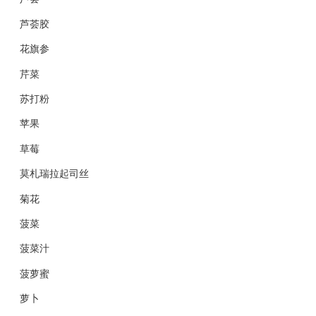
芦荟胶
花旗参
芹菜
苏打粉
苹果
草莓
莫札瑞拉起司丝
菊花
菠菜
菠菜汁
菠萝蜜
萝卜