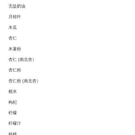
无盐奶油
月桂叶
木瓜
杏仁
木薯粉
杏仁 (南北杏）
杏仁粉
杏仁粉 (南北杏）
枧水
枸杞
柠檬
柠檬汁
核桃