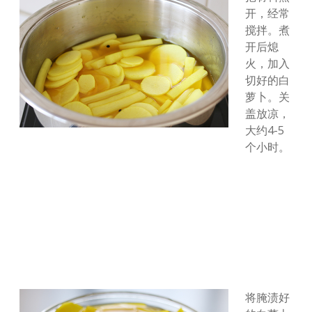
开，经常
搅拌。煮
开后熄
火，加入
切好的白
萝卜。关
盖放凉，
大约4-5
个小时。
将腌渍好