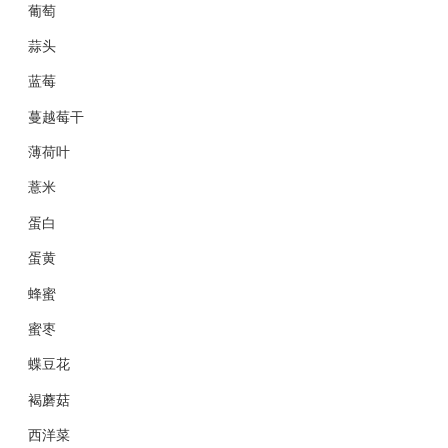
葡萄
蒜头
蓝莓
蔓越莓干
薄荷叶
薏米
蛋白
蛋黄
蜂蜜
蜜枣
蝶豆花
褐蘑菇
西洋菜