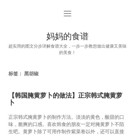
open
首页
menu
妈妈的食谱
超实用的图文分步详解食谱大全，一步一步教您做出健康又美味
的美食！
标签：
黑胡椒
【韩国腌黄萝卜的做法】正宗韩式腌黄萝
卜
正宗韩式腌黄萝卜的制作方法。淡淡的黄色，酸甜的口
味，脆爽的口感。喜欢韩食的朋友一定对腌黄萝卜不陌
生吧。黄萝卜除了可用作制作紫菜卷以外，还可以直接