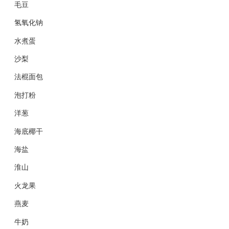
毛豆
氢氧化钠
水煮蛋
沙梨
法棍面包
泡打粉
洋葱
海底椰干
海盐
淮山
火龙果
燕麦
牛奶