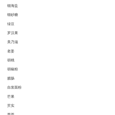
细海盐
细砂糖
绿豆
罗汉果
美乃滋
老姜
胡桃
胡椒粉
腊肠
自发面粉
芒果
芡实
芦荟