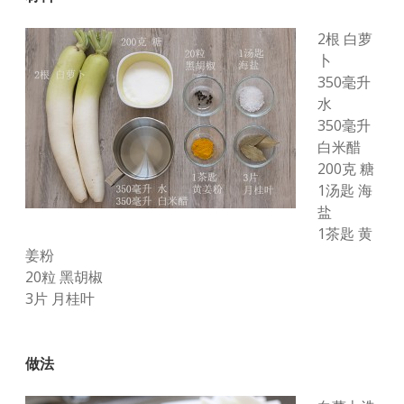
2根 白萝
卜
350毫升
水
350毫升
白米醋
200克 糖
1汤匙 海
盐
1茶匙 黄
姜粉
20粒 黑胡椒
3片 月桂叶
做法