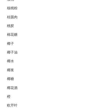
核桃粉
桂圆肉
桃胶
棉花糖
椰子
椰子油
椰水
椰浆
椰糖
椰花酒
橙
欧芹叶