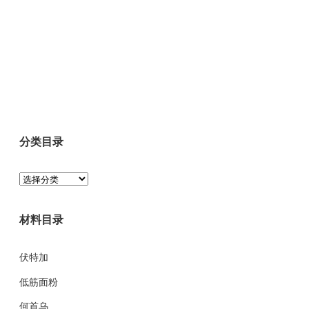
分类目录
分
类
目
材料目录
录
伏特加
低筋面粉
何首乌