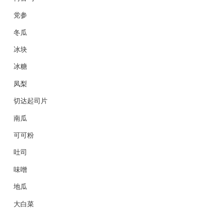
党参
冬瓜
冰块
冰糖
凤梨
切达起司片
南瓜
可可粉
吐司
味噌
地瓜
大白菜