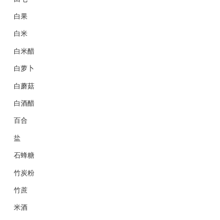
白果
白米
白米醋
白萝卜
白蘑菇
白酒醋
百合
盐
石蜂糖
竹炭粉
竹蔗
米酒