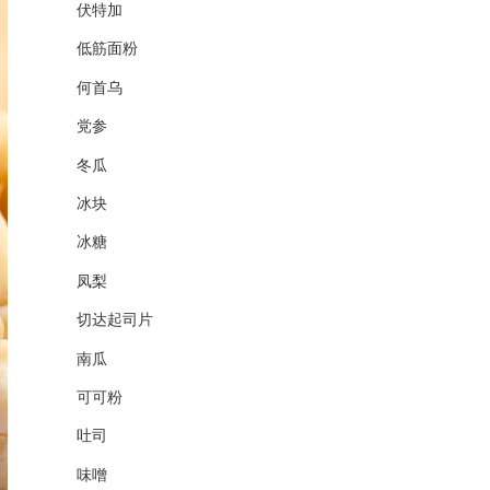
伏特加
低筋面粉
何首乌
党参
冬瓜
冰块
冰糖
凤梨
切达起司片
南瓜
可可粉
吐司
味噌