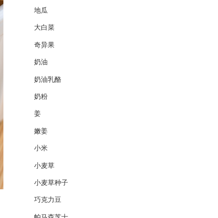
地瓜
大白菜
奇异果
奶油
奶油乳酪
奶粉
姜
嫩姜
小米
小麦草
小麦草种子
巧克力豆
帕马森芝士