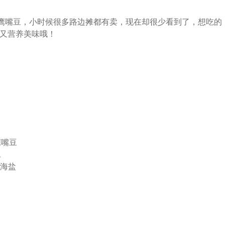
吃鹰嘴豆，小时候很多路边摊都有卖，现在却很少看到了，想吃的
又营养美味哦！
鹰嘴豆
水
细海盐