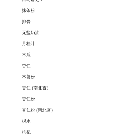
抹茶粉
排骨
无盐奶油
月桂叶
木瓜
杏仁
木薯粉
杏仁 (南北杏）
杏仁粉
杏仁粉 (南北杏）
枧水
枸杞