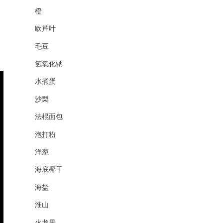
橙
欧芹叶
毛豆
氢氧化钠
水煮蛋
沙梨
法棍面包
泡打粉
洋葱
海底椰干
海盐
淮山
火龙果