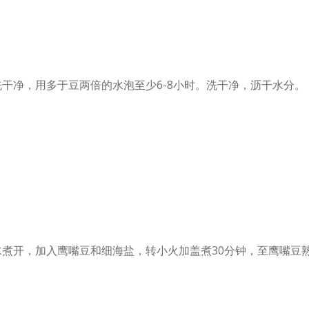
洗干净，用多于豆两倍的水泡至少6-8小时。洗干净，沥干水分。
水煮开，加入鹰嘴豆和细海盐，转小火加盖煮30分钟，至鹰嘴豆
。