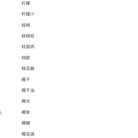
柠檬
柠檬汁
核桃
核桃粉
桂圆肉
桃胶
棉花糖
椰子
椰子油
椰水
熟
椰浆
椰糖
椰花酒