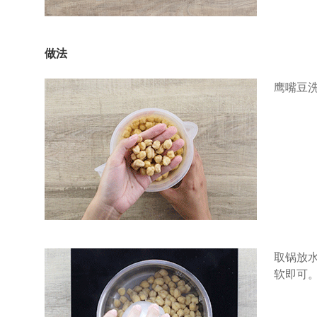
做法
鹰嘴豆
取锅放
软即可