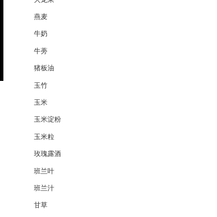
燕麦
牛奶
牛蒡
猪板油
玉竹
玉米
玉米淀粉
玉米粒
玫瑰露酒
班兰叶
班兰汁
甘草