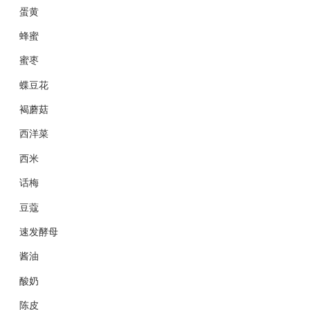
蛋黄
蜂蜜
蜜枣
蝶豆花
褐蘑菇
西洋菜
西米
话梅
豆蔻
速发酵母
酱油
酸奶
陈皮