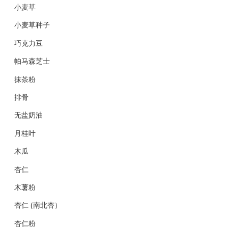
小麦草
小麦草种子
巧克力豆
帕马森芝士
抹茶粉
排骨
无盐奶油
月桂叶
木瓜
杏仁
木薯粉
杏仁 (南北杏）
杏仁粉