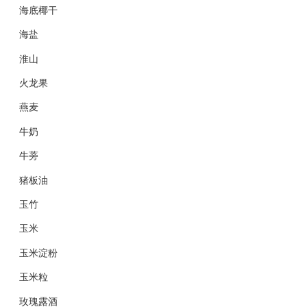
海底椰干
海盐
淮山
火龙果
燕麦
牛奶
牛蒡
猪板油
玉竹
玉米
玉米淀粉
玉米粒
玫瑰露酒