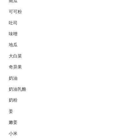
南瓜
可可粉
吐司
味噌
地瓜
大白菜
奇异果
奶油
奶油乳酪
奶粉
姜
嫩姜
小米