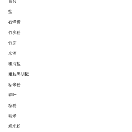
百合
盐
石蜂糖
竹炭粉
竹蔗
米酒
粗海盐
粗粒黑胡椒
粘米粉
粽叶
糖粉
糯米
糯米粉