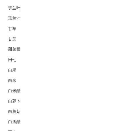
班兰叶
班兰汁
甘草
甘蔗
甜菜根
田七
白果
白米
白米醋
白萝卜
白蘑菇
白酒醋