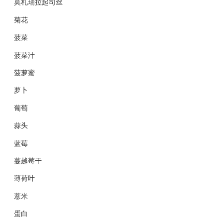
莫札瑞拉起司丝
菊花
菠菜
菠菜汁
菠萝蜜
萝卜
葡萄
蒜头
蓝莓
蔓越莓干
薄荷叶
薏米
蛋白