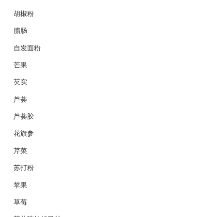
胡椒粉
腊肠
自发面粉
芒果
芡实
芦荟
芦荟胶
花旗参
芹菜
苏打粉
苹果
草莓