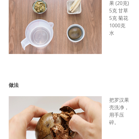
果 (20克)
5克 甘草
5克 菊花
1000克
水
做法
把罗汉果
壳洗净，
用手压
碎。