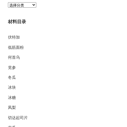
分
类
目
材料目录
录
伏特加
低筋面粉
何首乌
党参
冬瓜
冰块
冰糖
凤梨
切达起司片