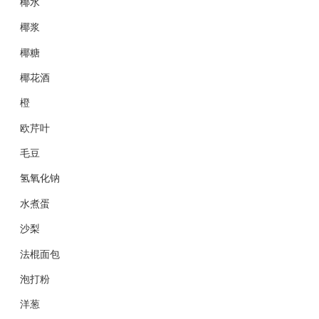
椰水
椰浆
椰糖
椰花酒
橙
欧芹叶
毛豆
氢氧化钠
水煮蛋
沙梨
法棍面包
泡打粉
洋葱