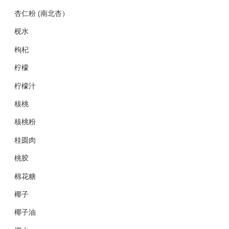
杏仁粉 (南北杏）
枧水
枸杞
柠檬
柠檬汁
核桃
核桃粉
桂圆肉
桃胶
棉花糖
椰子
椰子油