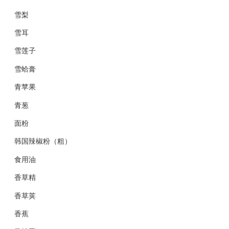
雪梨
雪耳
雪莲子
雪蛤膏
青苹果
青葱
面粉
韩国辣椒粉（粗）
食用油
香草精
香草荚
香蕉