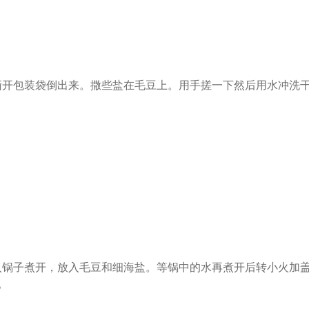
撕开包装袋倒出来。撒些盐在毛豆上。用手搓一下然后用水冲洗
入锅子煮开，放入毛豆和细海盐。等锅中的水再煮开后转小火加
。