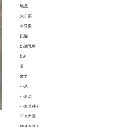
地瓜
大白菜
奇异果
奶油
奶油乳酪
奶粉
姜
嫩姜
小米
小麦草
小麦草种子
巧克力豆
帕马森芝士