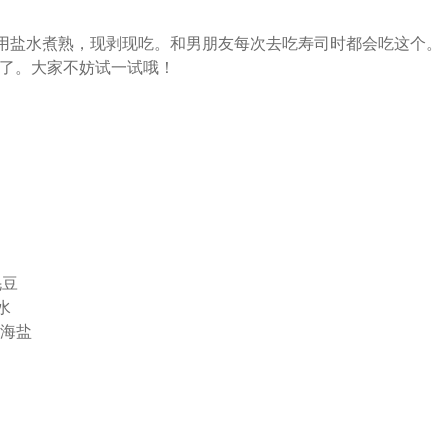
是用盐水煮熟，现剥现吃。和男朋友每次去吃寿司时都会吃这个。
了。大家不妨试一试哦！
毛豆
 水
细海盐