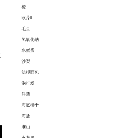
橙
欧芹叶
毛豆
氢氧化钠
水煮蛋
点
沙梨
法棍面包
泡打粉
洋葱
海底椰干
海盐
淮山
火龙果