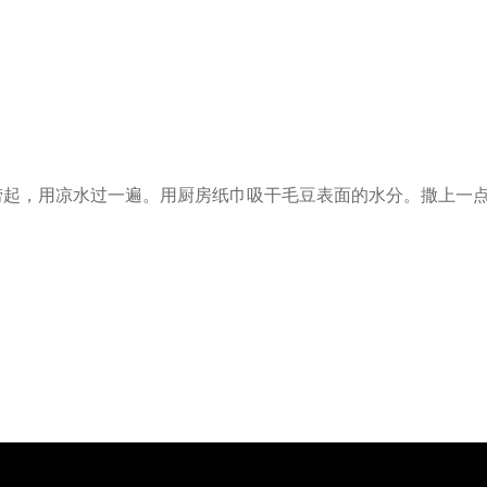
捞起，用凉水过一遍。用厨房纸巾吸干毛豆表面的水分。撒上一
。