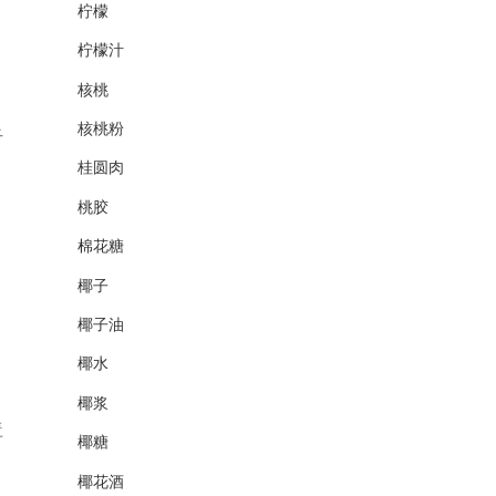
柠檬
柠檬汁
核桃
核桃粉
干
桂圆肉
桃胶
棉花糖
椰子
椰子油
椰水
椰浆
盖
椰糖
椰花酒