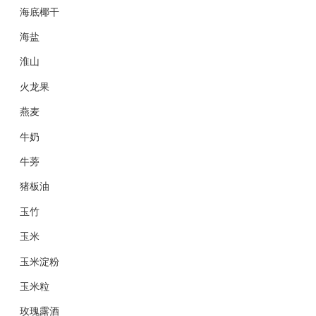
海底椰干
海盐
淮山
火龙果
燕麦
牛奶
牛蒡
猪板油
玉竹
玉米
玉米淀粉
玉米粒
玫瑰露酒