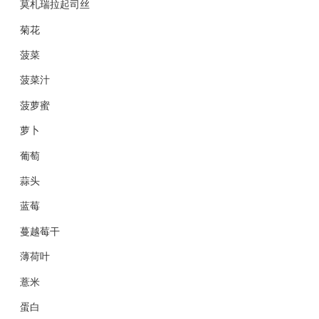
莫札瑞拉起司丝
菊花
菠菜
菠菜汁
菠萝蜜
萝卜
葡萄
蒜头
蓝莓
蔓越莓干
薄荷叶
薏米
蛋白