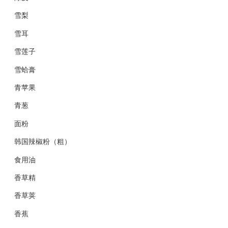
雪梨
雪耳
雪莲子
雪蛤膏
青苹果
青葱
面粉
韩国辣椒粉（粗）
食用油
香草精
香草荚
香蕉