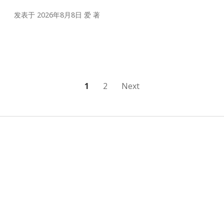
发表于 2026年8月8日
爱
著
文
1
2
Next
章
分
页
Sidebar