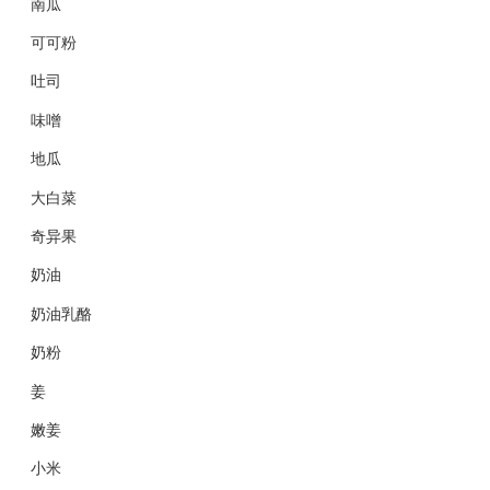
南瓜
可可粉
吐司
味噌
地瓜
大白菜
奇异果
奶油
奶油乳酪
奶粉
姜
嫩姜
小米