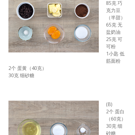
85克 巧
克力豆
（半甜）
65克 无
盐奶油
25克 可
可粉
1小匙 低
筋面粉
2个 蛋黄（40克）
30克 细砂糖
(B)
2个 蛋白
（60克）
30克 细
砂糖