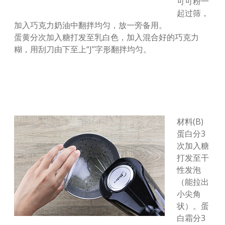
可可粉一
起过筛，
加入巧克力奶油中翻拌均匀，放一旁备用。
蛋黄分次加入糖打发至乳白色，加入混合好的巧克力
糊，用刮刀由下至上“J”字形翻拌均匀。
材料(B)
蛋白分3
次加入糖
打发至干
性发泡
（能拉出
小尖角
状）。蛋
白霜分3