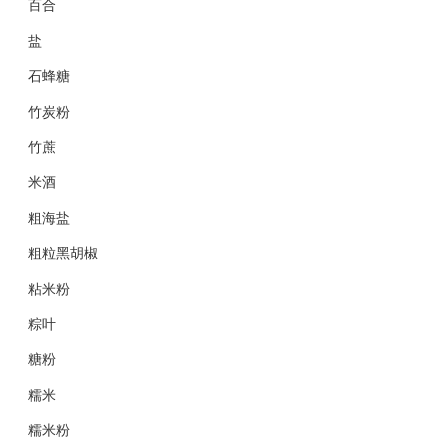
百合
盐
石蜂糖
竹炭粉
竹蔗
米酒
粗海盐
粗粒黑胡椒
粘米粉
粽叶
糖粉
糯米
糯米粉