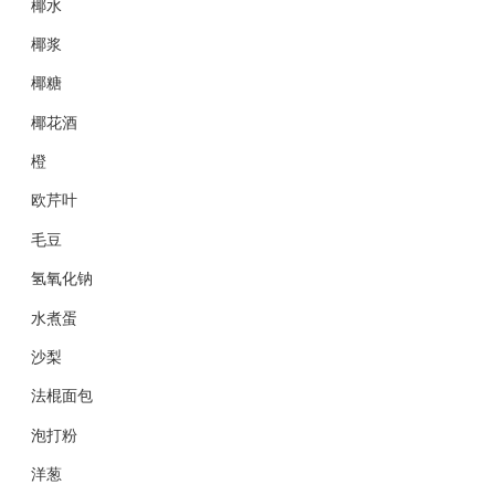
椰水
椰浆
椰糖
椰花酒
橙
欧芹叶
毛豆
氢氧化钠
水煮蛋
沙梨
法棍面包
泡打粉
洋葱