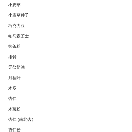
小麦草
小麦草种子
巧克力豆
帕马森芝士
抹茶粉
排骨
无盐奶油
月桂叶
木瓜
杏仁
木薯粉
杏仁 (南北杏）
杏仁粉