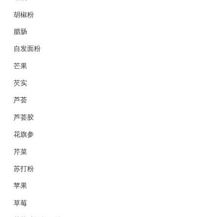
胡椒粉
腊肠
自发面粉
芒果
芡实
芦荟
芦荟胶
花旗参
芹菜
苏打粉
苹果
草莓