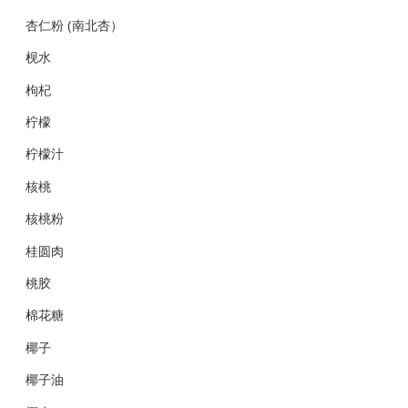
杏仁粉 (南北杏）
枧水
枸杞
柠檬
柠檬汁
核桃
核桃粉
桂圆肉
桃胶
棉花糖
椰子
椰子油