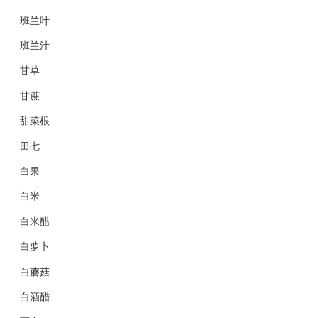
班兰叶
班兰汁
甘草
甘蔗
甜菜根
田七
白果
白米
白米醋
白萝卜
白蘑菇
白酒醋