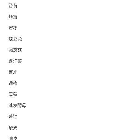
蛋黄
蜂蜜
蜜枣
蝶豆花
褐蘑菇
西洋菜
西米
话梅
豆蔻
速发酵母
酱油
酸奶
陈皮