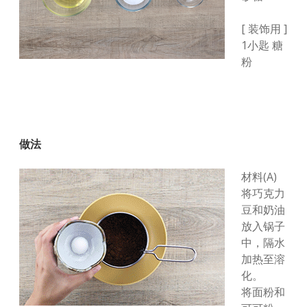
[ 装饰用 ]
1小匙 糖
粉
做法
材料(A)
将巧克力
豆和奶油
放入锅子
中，隔水
加热至溶
化。
将面粉和