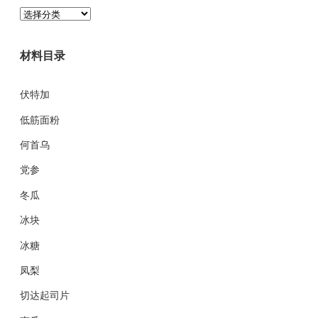
分
类
目
材料目录
录
伏特加
低筋面粉
何首乌
党参
冬瓜
冰块
冰糖
凤梨
切达起司片