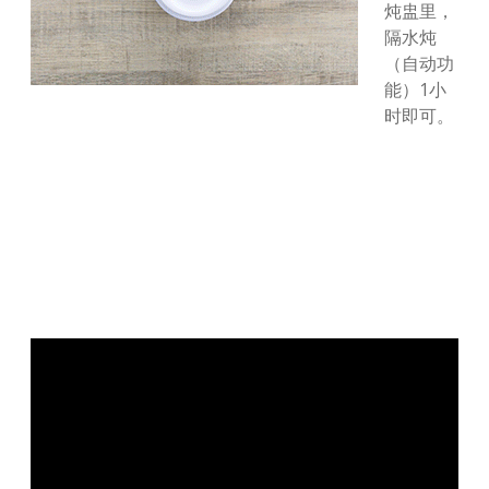
炖盅里，
隔水炖
（自动功
能）1小
时即可。