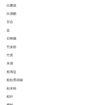
白蘑菇
白酒醋
百合
盐
石蜂糖
竹炭粉
竹蔗
米酒
粗海盐
粗粒黑胡椒
粘米粉
粽叶
糖粉