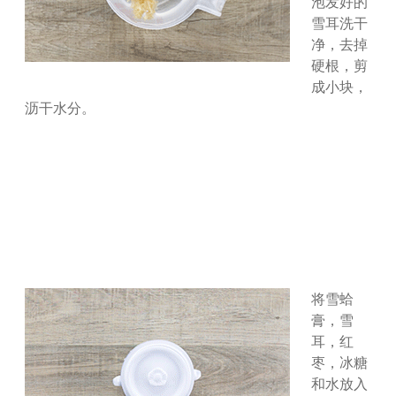
泡发好的
雪耳洗干
净，去掉
硬根，剪
成小块，
沥干水分。
将雪蛤
膏，雪
耳，红
枣，冰糖
和水放入