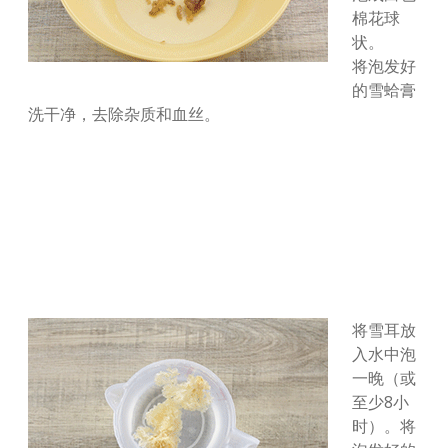
棉花球
状。
将泡发好
的雪蛤膏
洗干净，去除杂质和血丝。
将雪耳放
入水中泡
一晚（或
至少8小
时）。将