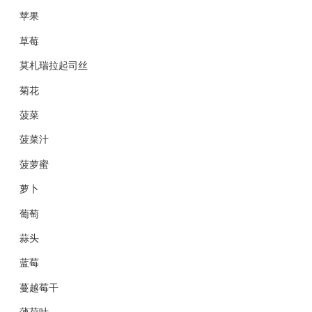
苹果
草莓
莫札瑞拉起司丝
菊花
菠菜
菠菜汁
菠萝蜜
萝卜
葡萄
蒜头
蓝莓
蔓越莓干
薄荷叶