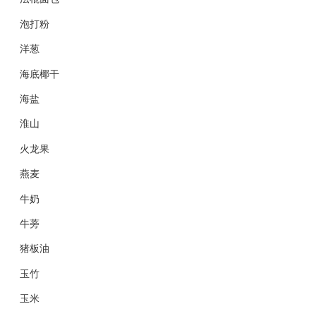
泡打粉
洋葱
海底椰干
海盐
淮山
火龙果
燕麦
牛奶
牛蒡
猪板油
玉竹
玉米