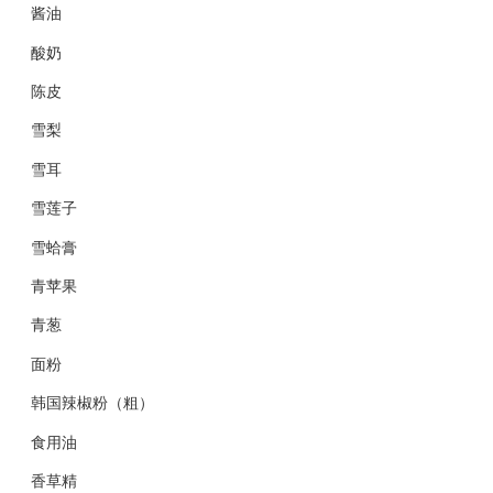
酱油
酸奶
陈皮
雪梨
雪耳
雪莲子
雪蛤膏
青苹果
青葱
面粉
韩国辣椒粉（粗）
食用油
香草精