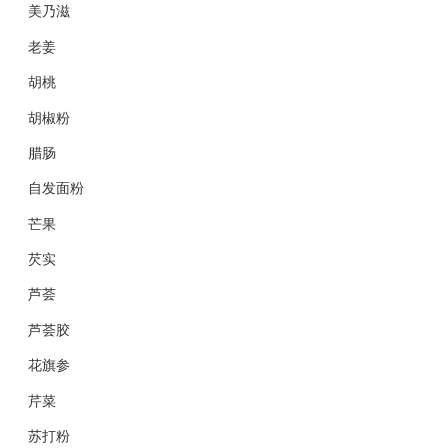
美乃滋
老姜
胡桃
胡椒粉
腊肠
自发面粉
芒果
芡实
芦荟
芦荟胶
花旗参
芹菜
苏打粉