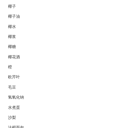
椰子
椰子油
椰水
椰浆
椰糖
椰花酒
橙
欧芹叶
毛豆
氢氧化钠
水煮蛋
沙梨
法棍面包