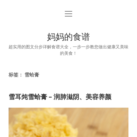
open
首页
menu
妈妈的食谱
超实用的图文分步详解食谱大全，一步一步教您做出健康又美味
的美食！
标签：
雪蛤膏
雪耳炖雪蛤膏 – 润肺滋阴、美容养颜