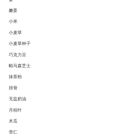
嫩姜
小米
小麦草
小麦草种子
巧克力豆
帕马森芝士
抹茶粉
排骨
无盐奶油
月桂叶
木瓜
杏仁