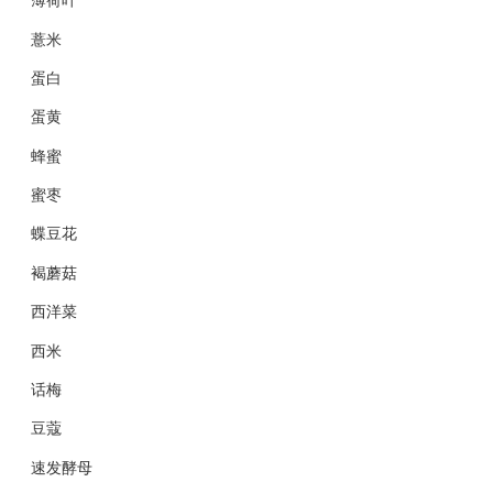
薏米
蛋白
蛋黄
蜂蜜
蜜枣
蝶豆花
褐蘑菇
西洋菜
西米
话梅
豆蔻
速发酵母