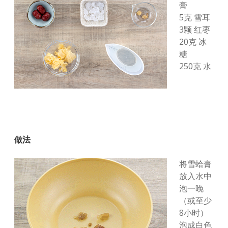
膏
5克 雪耳
3颗 红枣
20克 冰
糖
250克 水
做法
将雪蛤膏
放入水中
泡一晚
（或至少
8小时）
泡成白色