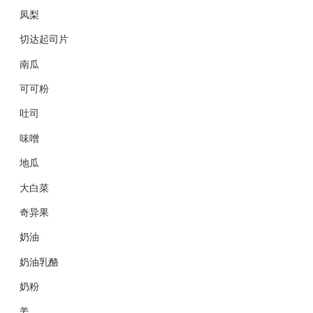
凤梨
切达起司片
南瓜
可可粉
吐司
味噌
地瓜
大白菜
奇异果
奶油
奶油乳酪
奶粉
姜