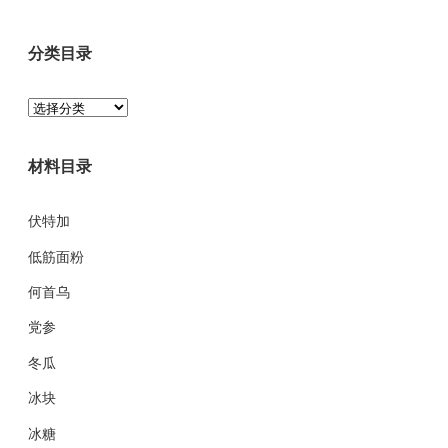
分类目录
分
类
目
材料目录
录
伏特加
低筋面粉
何首乌
党参
冬瓜
冰块
冰糖