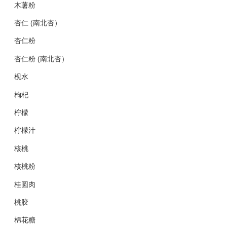
木薯粉
杏仁 (南北杏）
杏仁粉
杏仁粉 (南北杏）
枧水
枸杞
柠檬
柠檬汁
核桃
核桃粉
桂圆肉
桃胶
棉花糖