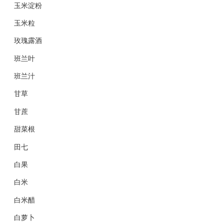
玉米淀粉
玉米粒
玫瑰露酒
班兰叶
班兰汁
甘草
甘蔗
甜菜根
田七
白果
白米
白米醋
白萝卜