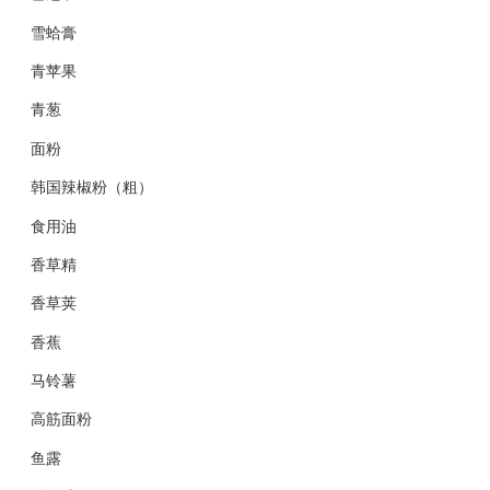
雪蛤膏
青苹果
青葱
面粉
韩国辣椒粉（粗）
食用油
香草精
香草荚
香蕉
马铃薯
高筋面粉
鱼露