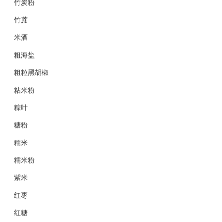
竹炭粉
竹蔗
米酒
粗海盐
粗粒黑胡椒
粘米粉
粽叶
糖粉
糯米
糯米粉
紫米
红枣
红糖