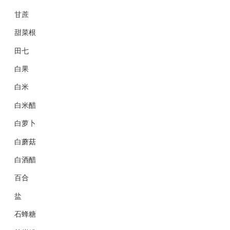
甘蔗
甜菜根
田七
白果
白米
白米醋
白萝卜
白蘑菇
白酒醋
百合
盐
石蜂糖