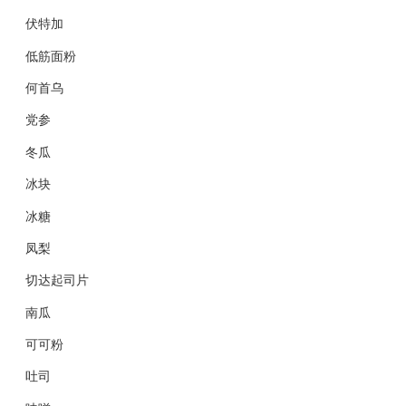
伏特加
低筋面粉
何首乌
党参
冬瓜
冰块
冰糖
凤梨
切达起司片
南瓜
可可粉
吐司