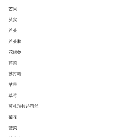
芒果
芡实
芦荟
芦荟胶
花旗参
芹菜
苏打粉
苹果
草莓
莫札瑞拉起司丝
菊花
菠菜