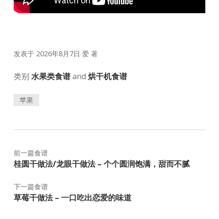
发表于 2026年8月7日
爱
著
类别
水果类食谱
and
烘干机食谱
苹果
前一篇食谱
桂圆干做法/龙眼干做法 – 个个圆润饱满，甜而不腻
下一篇食谱
草莓干做法 – 一口吃出恋爱的味道