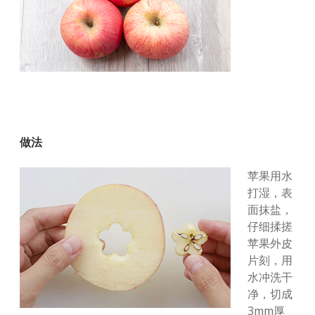
做法
苹果用水
打湿，表
面抹盐，
仔细揉搓
苹果外皮
片刻，用
水冲洗干
净，切成
3mm厚