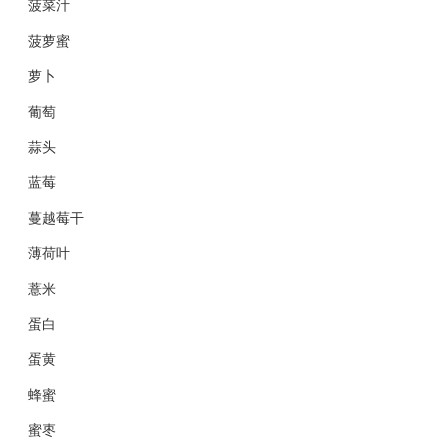
菠菜汁
菠萝蜜
萝卜
葡萄
蒜头
蓝莓
蔓越莓干
薄荷叶
薏米
蛋白
蛋黄
蜂蜜
蜜枣