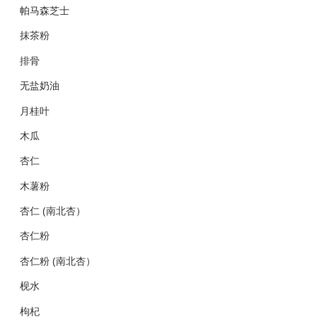
帕马森芝士
抹茶粉
排骨
无盐奶油
月桂叶
木瓜
杏仁
木薯粉
杏仁 (南北杏）
杏仁粉
杏仁粉 (南北杏）
枧水
枸杞