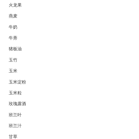
火龙果
燕麦
牛奶
牛蒡
猪板油
玉竹
玉米
玉米淀粉
玉米粒
玫瑰露酒
班兰叶
班兰汁
甘草