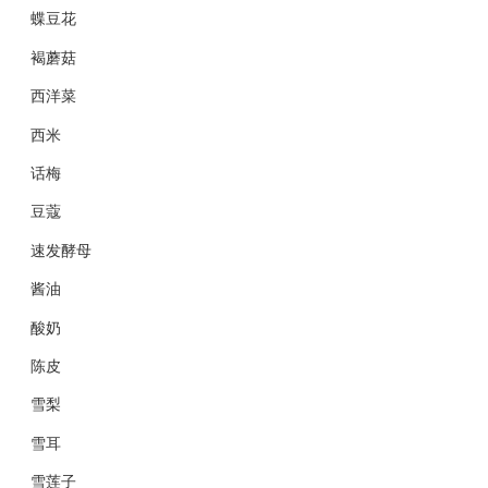
蝶豆花
褐蘑菇
西洋菜
西米
话梅
豆蔻
速发酵母
酱油
酸奶
陈皮
雪梨
雪耳
雪莲子