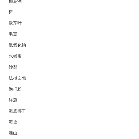
椰花酒
橙
欧芹叶
毛豆
氢氧化钠
水煮蛋
沙梨
法棍面包
泡打粉
洋葱
海底椰干
海盐
淮山