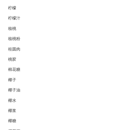
柠檬
柠檬汁
核桃
核桃粉
桂圆肉
桃胶
棉花糖
椰子
椰子油
椰水
椰浆
椰糖