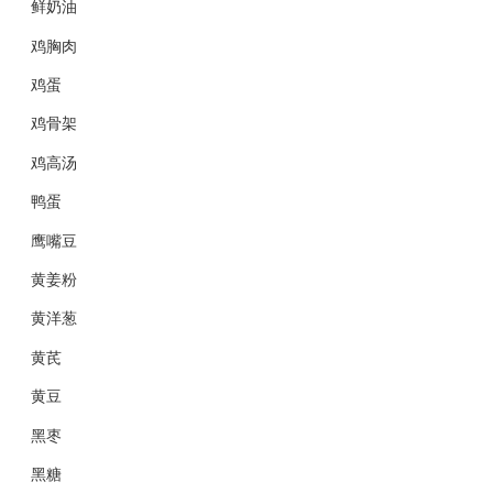
鲜奶油
鸡胸肉
鸡蛋
鸡骨架
鸡高汤
鸭蛋
鹰嘴豆
黄姜粉
黄洋葱
黄芪
黄豆
黑枣
黑糖