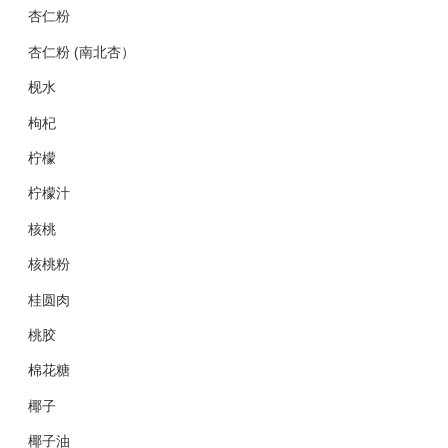
杏仁粉
杏仁粉 (南北杏）
枧水
枸杞
柠檬
柠檬汁
核桃
核桃粉
桂圆肉
桃胶
棉花糖
椰子
椰子油