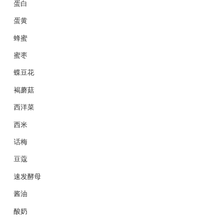
蛋白
蛋黄
蜂蜜
蜜枣
蝶豆花
褐蘑菇
西洋菜
西米
话梅
豆蔻
速发酵母
酱油
酸奶