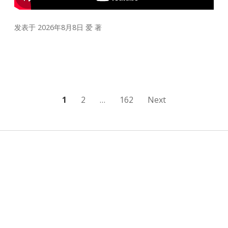
发表于 2026年8月8日
爱
著
文
1
2
…
162
Next
章
分
页
Sidebar