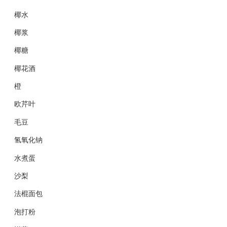
椰水
椰浆
椰糖
椰花酒
橙
欧芹叶
毛豆
氢氧化钠
水煮蛋
沙梨
法棍面包
泡打粉