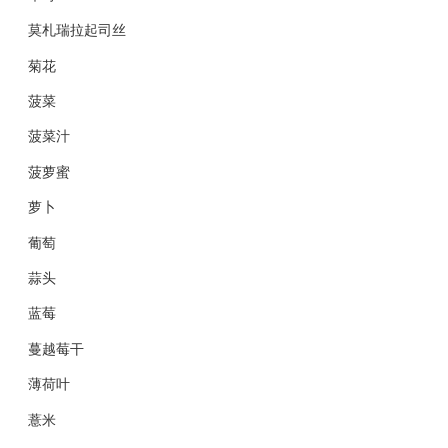
莫札瑞拉起司丝
菊花
菠菜
菠菜汁
菠萝蜜
萝卜
葡萄
蒜头
蓝莓
蔓越莓干
薄荷叶
薏米