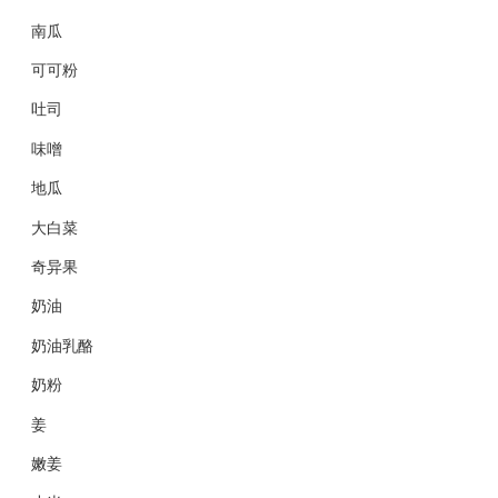
南瓜
可可粉
吐司
味噌
地瓜
大白菜
奇异果
奶油
奶油乳酪
奶粉
姜
嫩姜