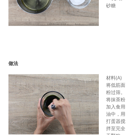
砂糖
做法
材料(A)
将低筋面
粉过筛。
将抹茶粉
加入食用
油中，用
打蛋器搅
拌至完全