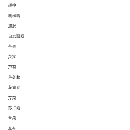
胡桃
胡椒粉
腊肠
自发面粉
芒果
芡实
芦荟
芦荟胶
花旗参
芹菜
苏打粉
苹果
草莓