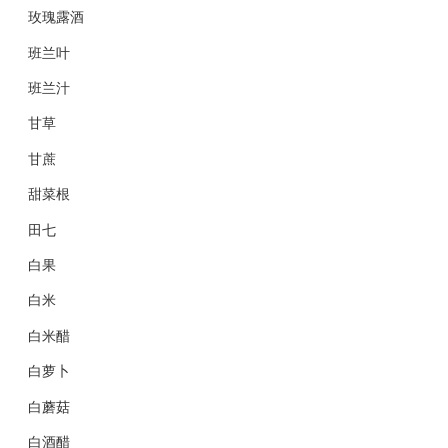
玫瑰露酒
班兰叶
班兰汁
甘草
甘蔗
甜菜根
田七
白果
白米
白米醋
白萝卜
白蘑菇
白酒醋