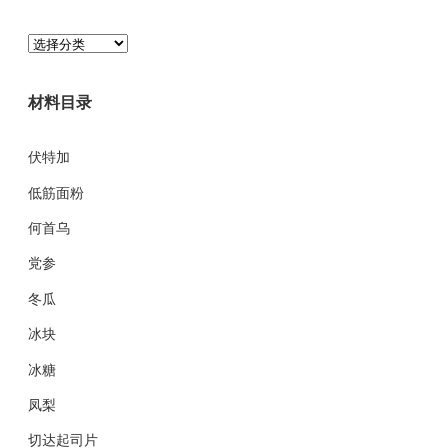
分
类
目
材料目录
录
伏特加
低筋面粉
何首乌
党参
冬瓜
冰块
冰糖
凤梨
切达起司片