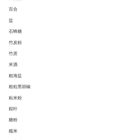
百合
盐
石蜂糖
竹炭粉
竹蔗
米酒
粗海盐
粗粒黑胡椒
粘米粉
粽叶
糖粉
糯米