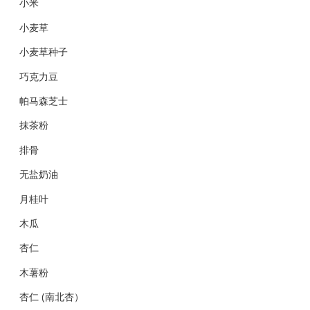
小米
小麦草
小麦草种子
巧克力豆
帕马森芝士
抹茶粉
排骨
无盐奶油
月桂叶
木瓜
杏仁
木薯粉
杏仁 (南北杏）