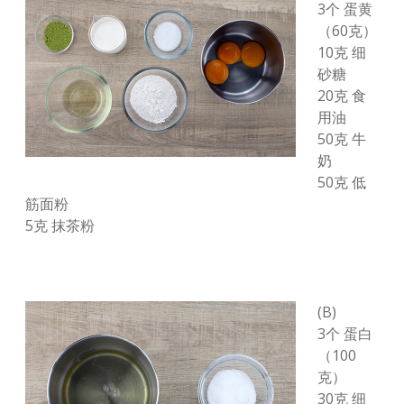
3个 蛋黄
（60克）
10克 细
砂糖
20克 食
用油
50克 牛
奶
50克 低
筋面粉
5克 抹茶粉
(B)
3个 蛋白
（100
克）
30克 细