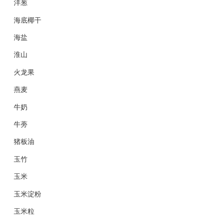
洋葱
海底椰干
海盐
淮山
火龙果
燕麦
牛奶
牛蒡
猪板油
玉竹
玉米
玉米淀粉
玉米粒