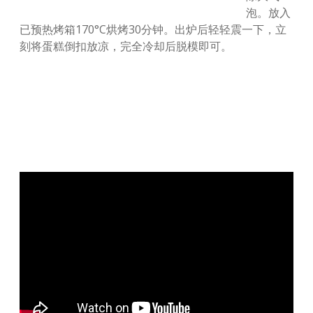
泡。放入
已预热烤箱170°C烘烤30分钟。出炉后轻轻震一下，立
刻将蛋糕倒扣放凉，完全冷却后脱模即可。