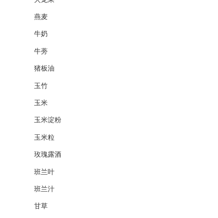
燕麦
牛奶
牛蒡
猪板油
玉竹
玉米
玉米淀粉
玉米粒
玫瑰露酒
班兰叶
班兰汁
甘草