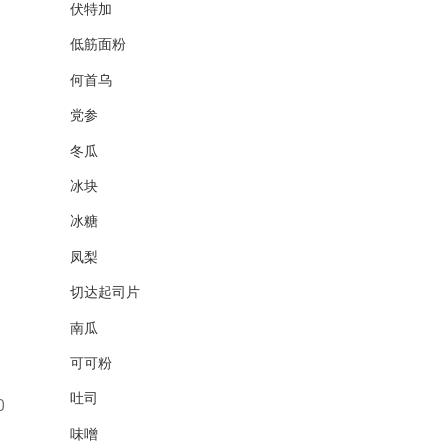
伏特加
低筋面粉
何首乌
党参
冬瓜
冰块
冰糖
凤梨
切达起司片
南瓜
可可粉
吐司
0
味噌