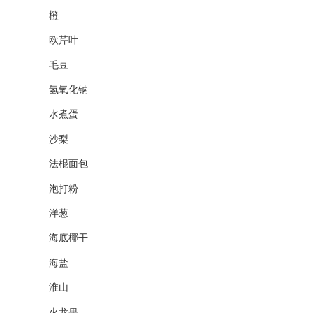
橙
欧芹叶
毛豆
氢氧化钠
水煮蛋
沙梨
法棍面包
泡打粉
洋葱
海底椰干
海盐
淮山
火龙果