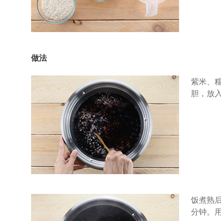
做法
紫米、糯
胆，放
饭煮熟
分钟。