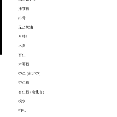
抹茶粉
排骨
无盐奶油
月桂叶
木瓜
杏仁
木薯粉
杏仁 (南北杏）
杏仁粉
杏仁粉 (南北杏）
枧水
枸杞