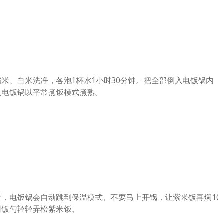
米、白米洗净，各泡1杯水1小时30分钟。把全部倒入电饭锅内
入电饭锅以平常煮饭模式煮熟。
后，电饭锅会自动跳到保温模式。不要马上开锅，让紫米饭再焖1
用饭勺轻轻弄松紫米饭。