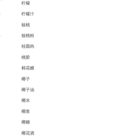
柠檬
柠檬汁
谱
！
核桃
核桃粉
桂圆肉
桃胶
棉花糖
椰子
椰子油
椰水
椰浆
椰糖
椰花酒