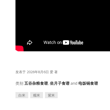
发表于 2026年8月6日
爱
著
类别
五谷杂粮食谱
,
坐月子食谱
and
电饭锅食谱
白米
糯米
紫米