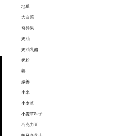
地瓜
大白菜
奇异果
奶油
奶油乳酪
奶粉
姜
嫩姜
小米
小麦草
小麦草种子
巧克力豆
帕马森芝士