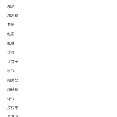
糯米
糯米粉
紫米
红枣
红糖
红茶
红莲子
红豆
细海盐
细砂糖
绿豆
罗汉果
美乃滋