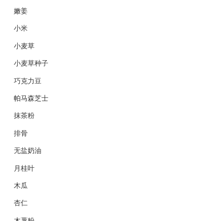
嫩姜
小米
小麦草
小麦草种子
巧克力豆
帕马森芝士
抹茶粉
排骨
无盐奶油
月桂叶
木瓜
杏仁
木薯粉