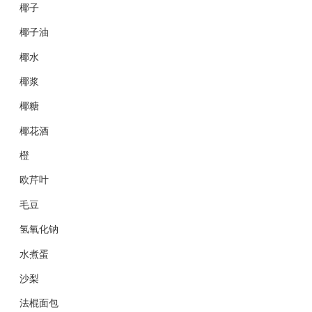
椰子
椰子油
椰水
椰浆
椰糖
椰花酒
橙
欧芹叶
毛豆
氢氧化钠
水煮蛋
沙梨
法棍面包