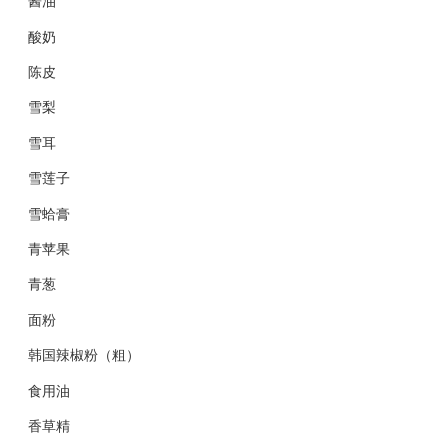
酱油
酸奶
陈皮
雪梨
雪耳
雪莲子
雪蛤膏
青苹果
青葱
面粉
韩国辣椒粉（粗）
食用油
香草精