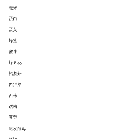
薏米
蛋白
蛋黄
蜂蜜
蜜枣
蝶豆花
褐蘑菇
西洋菜
西米
话梅
豆蔻
速发酵母