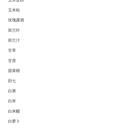
玉米粒
玫瑰露酒
班兰叶
班兰汁
甘草
甘蔗
甜菜根
田七
白果
白米
白米醋
白萝卜