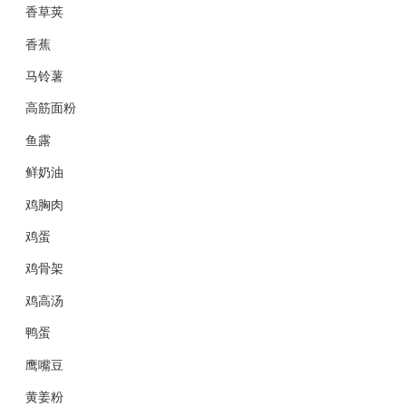
香草荚
香蕉
马铃薯
高筋面粉
鱼露
鲜奶油
鸡胸肉
鸡蛋
鸡骨架
鸡高汤
鸭蛋
鹰嘴豆
黄姜粉