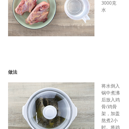
3000克
水
做法
将水倒入
锅中煮沸
后放入鸡
骨/鸡骨
架，加盖
熬煮2小
时。将鸡