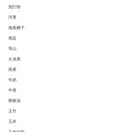
泡打粉
洋葱
海底椰干
海盐
淮山
火龙果
燕麦
牛奶
牛蒡
猪板油
玉竹
玉米
玉米淀粉