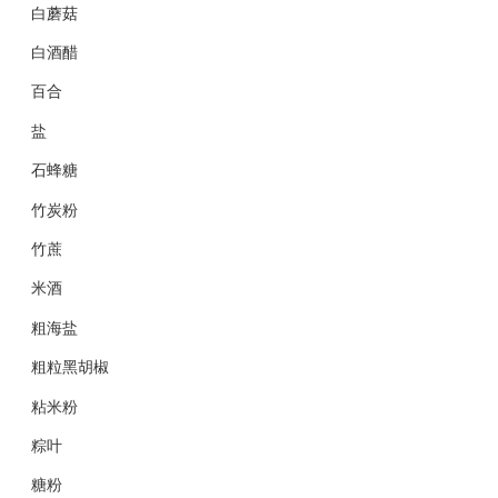
白蘑菇
白酒醋
百合
盐
石蜂糖
竹炭粉
竹蔗
米酒
粗海盐
粗粒黑胡椒
粘米粉
粽叶
糖粉