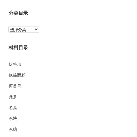
分类目录
分
类
目
材料目录
录
伏特加
低筋面粉
何首乌
党参
冬瓜
冰块
冰糖