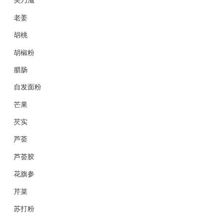
老姜
胡桃
胡椒粉
腊肠
自发面粉
芒果
芡实
芦荟
芦荟胶
花旗参
芹菜
苏打粉