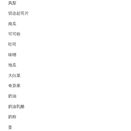
凤梨
切达起司片
南瓜
可可粉
吐司
味噌
地瓜
大白菜
奇异果
奶油
奶油乳酪
奶粉
姜