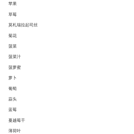
苹果
草莓
莫札瑞拉起司丝
菊花
菠菜
菠菜汁
菠萝蜜
萝卜
葡萄
蒜头
蓝莓
蔓越莓干
薄荷叶