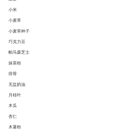
小米
小麦草
小麦草种子
巧克力豆
帕马森芝士
抹茶粉
排骨
无盐奶油
月桂叶
木瓜
杏仁
木薯粉