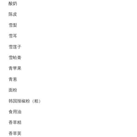
酸奶
陈皮
雪梨
雪耳
雪莲子
雪蛤膏
青苹果
青葱
面粉
韩国辣椒粉（粗）
食用油
香草精
香草荚