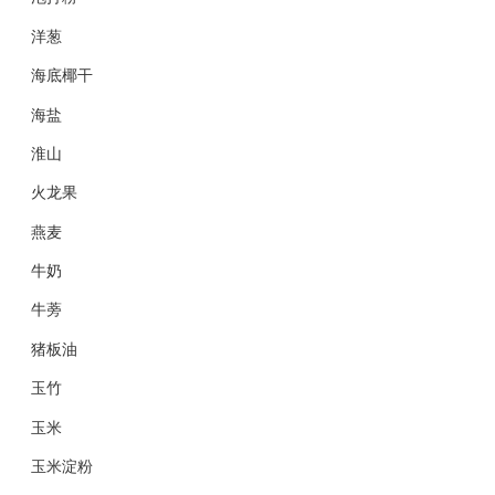
洋葱
海底椰干
海盐
淮山
火龙果
燕麦
牛奶
牛蒡
猪板油
玉竹
玉米
玉米淀粉