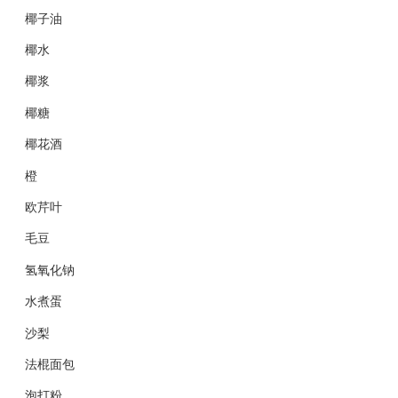
椰子油
椰水
椰浆
椰糖
椰花酒
橙
欧芹叶
毛豆
氢氧化钠
水煮蛋
沙梨
法棍面包
泡打粉