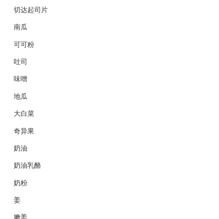
切达起司片
南瓜
可可粉
吐司
味噌
地瓜
大白菜
奇异果
奶油
奶油乳酪
奶粉
姜
嫩姜