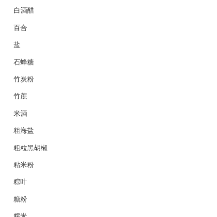
白酒醋
百合
盐
石蜂糖
竹炭粉
竹蔗
米酒
粗海盐
粗粒黑胡椒
粘米粉
粽叶
糖粉
糯米