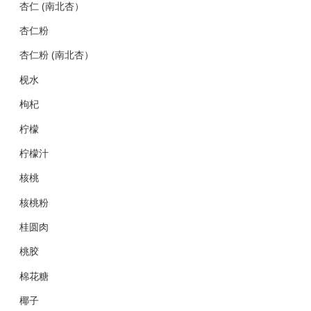
杏仁 (南北杏）
杏仁粉
杏仁粉 (南北杏）
枧水
枸杞
柠檬
柠檬汁
核桃
核桃粉
桂圆肉
桃胶
棉花糖
椰子