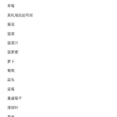
草莓
莫札瑞拉起司丝
菊花
菠菜
菠菜汁
菠萝蜜
萝卜
葡萄
蒜头
蓝莓
蔓越莓干
薄荷叶
薏米