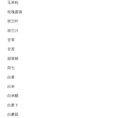
玉米粒
玫瑰露酒
班兰叶
班兰汁
甘草
甘蔗
甜菜根
田七
白果
白米
白米醋
白萝卜
白蘑菇