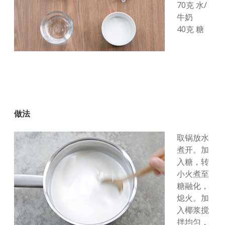
70克 水/
牛奶
40克 糖
做法
取锅放水
煮开。加
入糖，转
小火煮至
糖融化，
熄火。加
入椰浆搅
拌均匀，