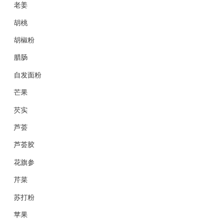
老姜
胡桃
胡椒粉
腊肠
自发面粉
芒果
芡实
芦荟
芦荟胶
花旗参
芹菜
苏打粉
苹果