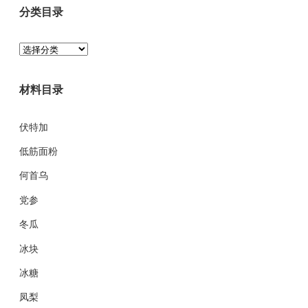
分类目录
分
类
目
材料目录
录
伏特加
低筋面粉
何首乌
党参
冬瓜
冰块
冰糖
凤梨