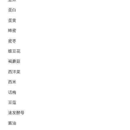
蛋白
蛋黄
蜂蜜
蜜枣
蝶豆花
褐蘑菇
西洋菜
西米
话梅
豆蔻
速发酵母
酱油