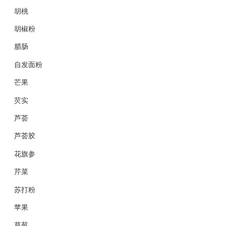
胡桃
胡椒粉
腊肠
自发面粉
芒果
芡实
芦荟
芦荟胶
花旗参
芹菜
苏打粉
苹果
草莓