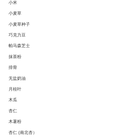
小米
小麦草
小麦草种子
巧克力豆
帕马森芝士
抹茶粉
排骨
无盐奶油
月桂叶
木瓜
杏仁
木薯粉
杏仁 (南北杏）