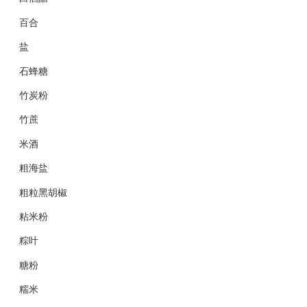
百合
盐
石蜂糖
竹炭粉
竹蔗
米酒
粗海盐
粗粒黑胡椒
粘米粉
粽叶
糖粉
糯米