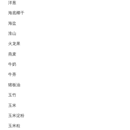
洋葱
海底椰干
海盐
淮山
火龙果
燕麦
牛奶
牛蒡
猪板油
玉竹
玉米
玉米淀粉
玉米粒