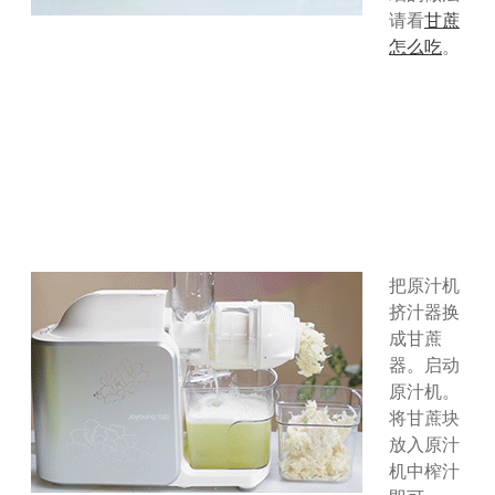
请看
甘蔗
怎么吃
。
把原汁机
挤汁器换
成甘蔗
器。启动
原汁机。
将甘蔗块
放入原汁
机中榨汁