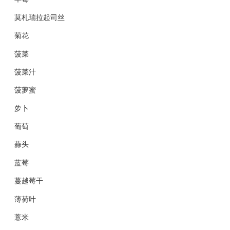
莫札瑞拉起司丝
菊花
菠菜
菠菜汁
菠萝蜜
萝卜
葡萄
蒜头
蓝莓
蔓越莓干
薄荷叶
薏米