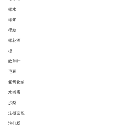
椰水
椰浆
椰糖
椰花酒
橙
欧芹叶
毛豆
氢氧化钠
水煮蛋
沙梨
法棍面包
泡打粉