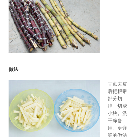
做法
甘蔗去皮
后把根带
部分切
掉，切成
小块。洗
干净备
用。更详
细的做法