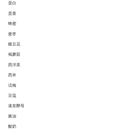
蛋白
蛋黄
蜂蜜
蜜枣
蝶豆花
褐蘑菇
西洋菜
西米
话梅
豆蔻
速发酵母
酱油
酸奶