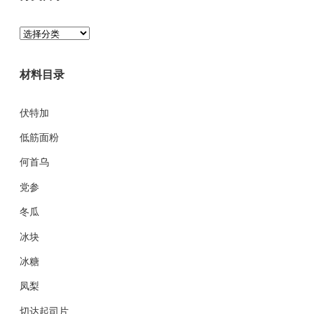
分
类
目
材料目录
录
伏特加
低筋面粉
何首乌
党参
冬瓜
冰块
冰糖
凤梨
切达起司片