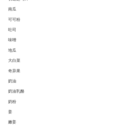
南瓜
可可粉
吐司
味噌
地瓜
大白菜
奇异果
奶油
奶油乳酪
奶粉
姜
嫩姜