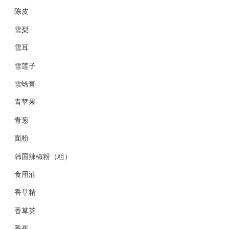
陈皮
雪梨
雪耳
雪莲子
雪蛤膏
青苹果
青葱
面粉
韩国辣椒粉（粗）
食用油
香草精
香草荚
香蕉