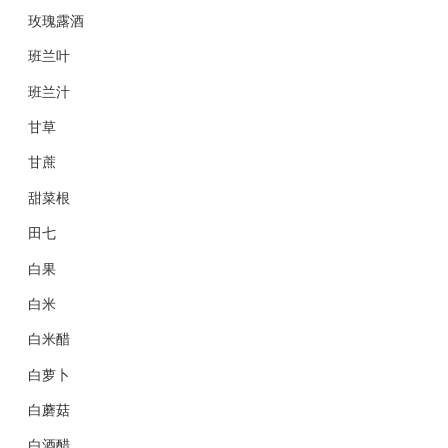
玫瑰露酒
班兰叶
班兰汁
甘草
甘蔗
甜菜根
田七
白果
白米
白米醋
白萝卜
白蘑菇
白酒醋