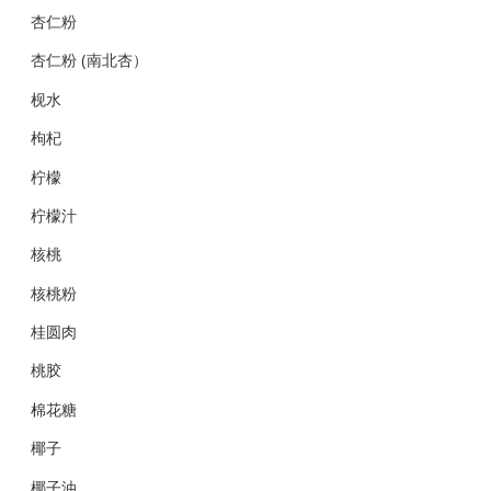
杏仁粉
杏仁粉 (南北杏）
枧水
枸杞
柠檬
柠檬汁
核桃
核桃粉
桂圆肉
桃胶
棉花糖
椰子
椰子油