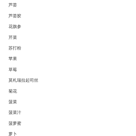
芦荟
芦荟胶
花旗参
芹菜
苏打粉
苹果
草莓
莫札瑞拉起司丝
菊花
菠菜
菠菜汁
菠萝蜜
萝卜