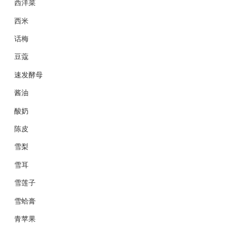
西洋菜
西米
话梅
豆蔻
速发酵母
酱油
酸奶
陈皮
雪梨
雪耳
雪莲子
雪蛤膏
青苹果