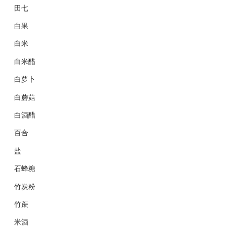
田七
白果
白米
白米醋
白萝卜
白蘑菇
白酒醋
百合
盐
石蜂糖
竹炭粉
竹蔗
米酒