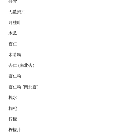
排骨
无盐奶油
月桂叶
木瓜
杏仁
木薯粉
杏仁 (南北杏）
杏仁粉
杏仁粉 (南北杏）
枧水
枸杞
柠檬
柠檬汁