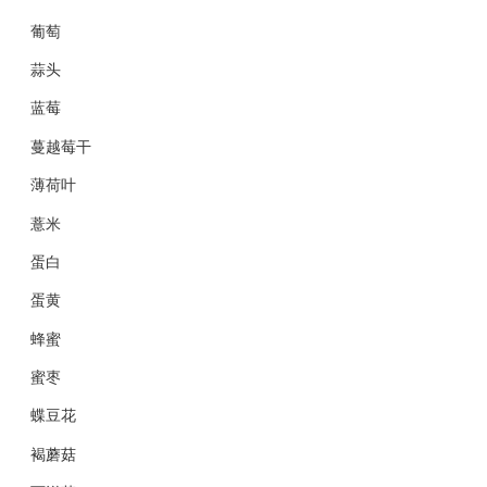
葡萄
蒜头
蓝莓
蔓越莓干
薄荷叶
薏米
蛋白
蛋黄
蜂蜜
蜜枣
蝶豆花
褐蘑菇