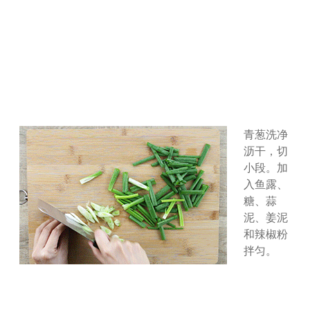
青葱洗净
沥干，切
小段。加
入鱼露、
糖、蒜
泥、姜泥
和辣椒粉
拌匀。