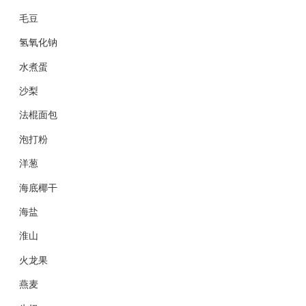
毛豆
氢氧化钠
水煮蛋
沙梨
法棍面包
泡打粉
洋葱
海底椰干
海盐
淮山
火龙果
燕麦