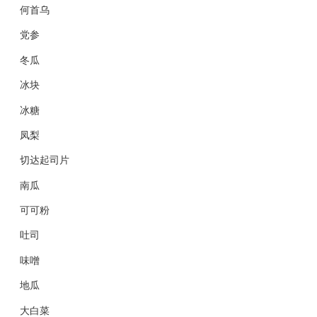
何首乌
党参
冬瓜
冰块
冰糖
凤梨
切达起司片
南瓜
可可粉
吐司
味噌
地瓜
大白菜