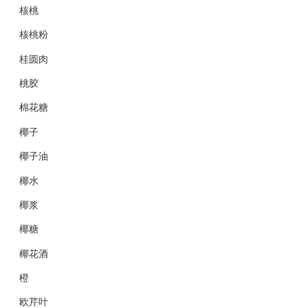
核桃
核桃粉
桂圆肉
桃胶
棉花糖
椰子
椰子油
椰水
椰浆
椰糖
椰花酒
橙
欧芹叶