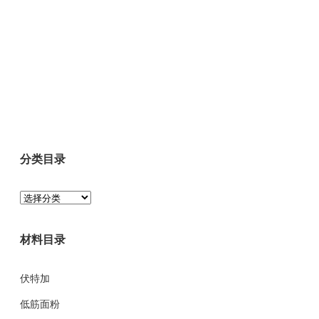
分类目录
分
类
目
材料目录
录
伏特加
低筋面粉