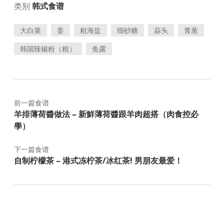
类别
韩式食谱
大白菜
姜
粗海盐
细砂糖
蒜头
青葱
韩国辣椒粉（粗）
鱼露
前一篇食谱
羊排薄荷醬做法 – 新鮮薄荷醬跟羊肉超搭（肉食控必
學）
下一篇食谱
自制柠檬茶 – 港式冻柠茶/冰红茶! 男朋友最爱！