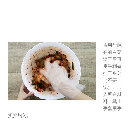
将用盐腌
好的白菜
沥干后再
用手稍微
拧干水分
（不要
洗）。加
入所有材
料，戴上
手套用手
抓拌均匀。