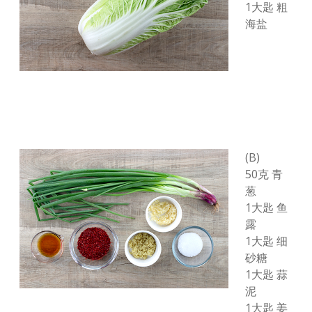
1大匙 粗
海盐
(B)
50克 青
葱
1大匙 鱼
露
1大匙 细
砂糖
1大匙 蒜
泥
1大匙 姜