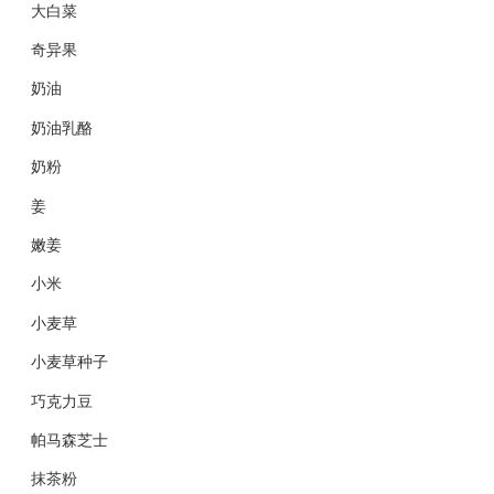
大白菜
奇异果
奶油
奶油乳酪
奶粉
姜
嫩姜
小米
小麦草
小麦草种子
巧克力豆
帕马森芝士
抹茶粉