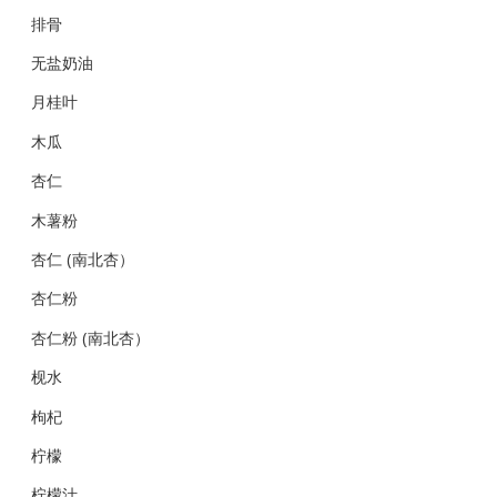
排骨
无盐奶油
月桂叶
木瓜
杏仁
木薯粉
杏仁 (南北杏）
杏仁粉
杏仁粉 (南北杏）
枧水
枸杞
柠檬
柠檬汁