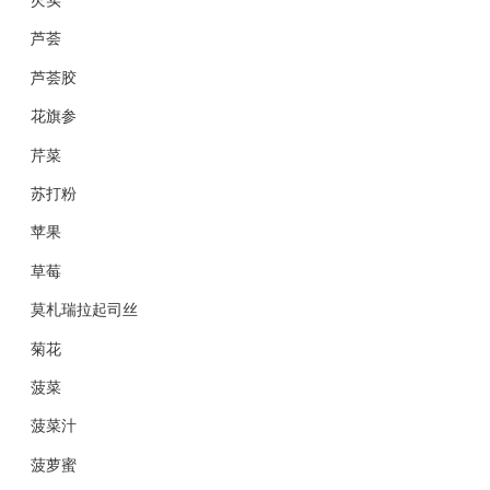
芦荟
芦荟胶
花旗参
芹菜
苏打粉
苹果
草莓
莫札瑞拉起司丝
菊花
菠菜
菠菜汁
菠萝蜜