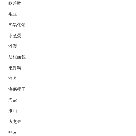
欧芹叶
毛豆
氢氧化钠
水煮蛋
沙梨
法棍面包
泡打粉
洋葱
海底椰干
海盐
淮山
火龙果
燕麦