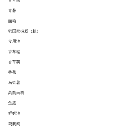
青苹果
青葱
面粉
韩国辣椒粉（粗）
食用油
香草精
香草荚
香蕉
马铃薯
高筋面粉
鱼露
鲜奶油
鸡胸肉