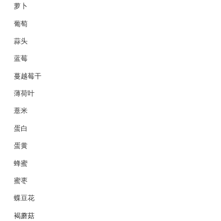
萝卜
葡萄
蒜头
蓝莓
蔓越莓干
薄荷叶
薏米
蛋白
蛋黄
蜂蜜
蜜枣
蝶豆花
褐蘑菇