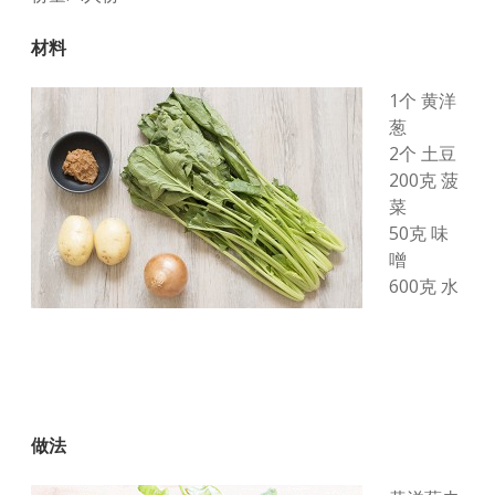
材料
1个 黄洋
葱
2个 土豆
200克 菠
菜
50克 味
噌
600克 水
做法