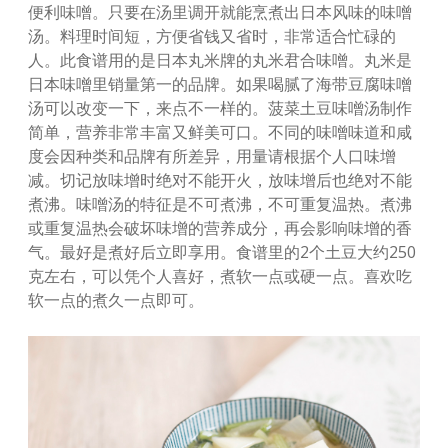
便利味噌。只要在汤里调开就能烹煮出日本风味的味噌
汤。料理时间短，方便省钱又省时，非常适合忙碌的
人。此食谱用的是日本丸米牌的丸米君合味噌。丸米是
日本味噌里销量第一的品牌。如果喝腻了海带豆腐味噌
汤可以改变一下，来点不一样的。菠菜土豆味噌汤制作
简单，营养非常丰富又鲜美可口。不同的味噌味道和咸
度会因种类和品牌有所差异，用量请根据个人口味增
减。切记放味增时绝对不能开火，放味增后也绝对不能
煮沸。味噌汤的特征是不可煮沸，不可重复温热。煮沸
或重复温热会破坏味增的营养成分，再会影响味增的香
气。最好是煮好后立即享用。食谱里的2个土豆大约250
克左右，可以凭个人喜好，煮软一点或硬一点。喜欢吃
软一点的煮久一点即可。