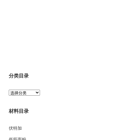
分类目录
分
类
目
材料目录
录
伏特加
低筋面粉