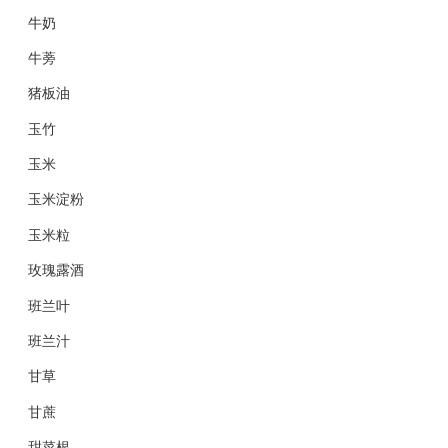
牛奶
牛蒡
猪板油
玉竹
玉米
玉米淀粉
玉米粒
玫瑰露酒
班兰叶
班兰汁
甘草
甘蔗
甜菜根