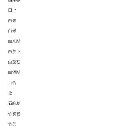
田七
白果
白米
白米醋
白萝卜
白蘑菇
白酒醋
百合
盐
石蜂糖
竹炭粉
竹蔗