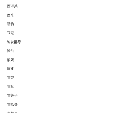
西洋菜
西米
话梅
豆蔻
速发酵母
酱油
酸奶
陈皮
雪梨
雪耳
雪莲子
雪蛤膏