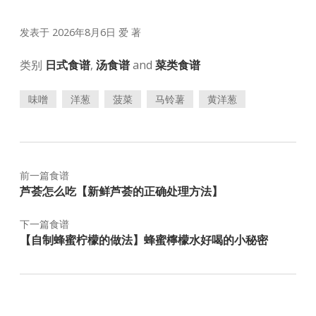
发表于 2026年8月6日
爱
著
类别
日式食谱
,
汤食谱
and
菜类食谱
味噌
洋葱
菠菜
马铃薯
黄洋葱
前一篇食谱
芦荟怎么吃【新鲜芦荟的正确处理方法】
下一篇食谱
【自制蜂蜜柠檬的做法】蜂蜜檸檬水好喝的小秘密