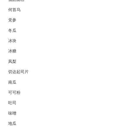
何首乌
党参
冬瓜
冰块
冰糖
凤梨
切达起司片
南瓜
可可粉
吐司
味噌
地瓜