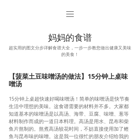
open
首页
menu
妈妈的食谱
超实用的图文分步详解食谱大全，一步一步教您做出健康又美味
的美食！
【菠菜土豆味噌汤的做法】15分钟上桌味
噌汤
15分钟上桌超快速好喝味噌汤！简单的味噌汤是快节奏
生活中理想的美味。这食谱需要的材料并不多。大家都
知道基本的味噌汤是以高汤、海带、豆腐、味噌、葱等
材料制作而成的一道日本料理。高汤是用水、昆布和柴
鱼片熬制的。熬煮高汤较花时间，不妨直接使用加了鲣
鱼与昆布味的味噌。这是我一位很忙的朋友介绍给我的