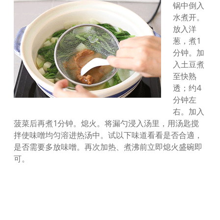
锅中倒入
水煮开。
放入洋
葱，煮1
分钟。加
入土豆煮
至快熟
透；约4
分钟左
右。加入
菠菜后再煮1分钟。熄火。将漏勺浸入汤里，用汤匙搅
拌使味噌均匀溶进热汤中。试以下味道看看是否合適，
是否需要多放味噌。再次加热、煮沸前立即熄火盛碗即
可。