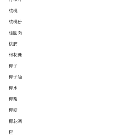
核桃
核桃粉
桂圆肉
桃胶
棉花糖
椰子
椰子油
椰水
椰浆
椰糖
椰花酒
橙