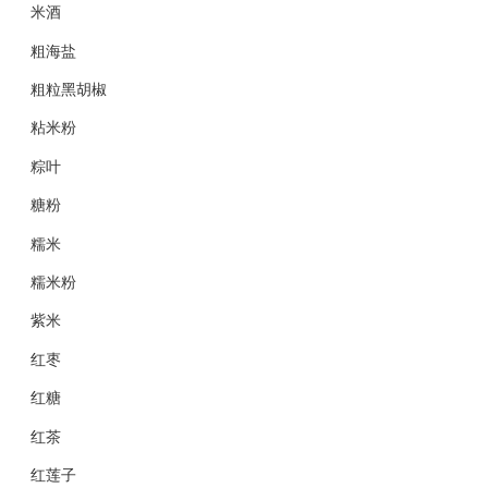
米酒
粗海盐
粗粒黑胡椒
粘米粉
粽叶
糖粉
糯米
糯米粉
紫米
红枣
红糖
红茶
红莲子