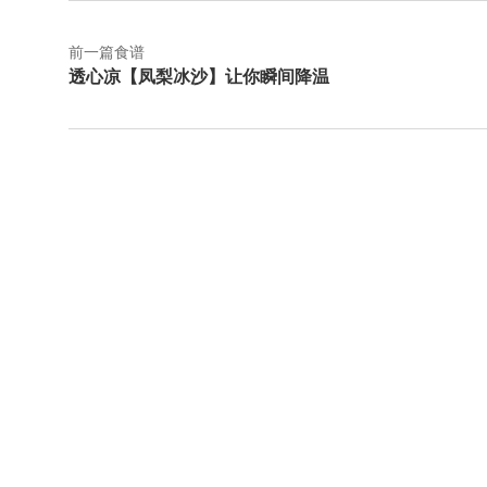
前一篇食谱
透心凉【凤梨冰沙】让你瞬间降温