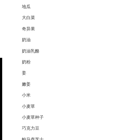
地瓜
大白菜
奇异果
奶油
奶油乳酪
奶粉
姜
嫩姜
小米
小麦草
小麦草种子
巧克力豆
帕马森芝士