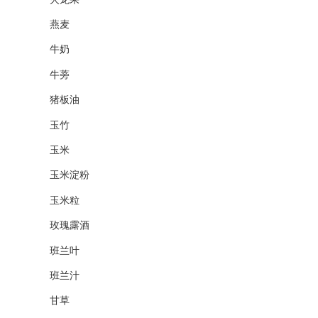
燕麦
牛奶
牛蒡
猪板油
玉竹
玉米
玉米淀粉
玉米粒
玫瑰露酒
班兰叶
班兰汁
甘草