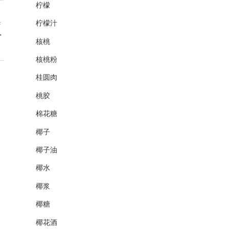
柠檬
柠檬汁
谱
汁
核桃
核桃粉
桂圆肉
桃胶
棉花糖
椰子
椰子油
椰水
椰浆
椰糖
椰花酒