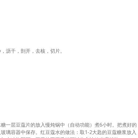
净，沥干，剖开，去核，切片。
冰糖一层豆蔻片的放入慢炖锅中（自动功能）煮6小时。把煮好的
入玻璃容器中保存。红豆蔻水的做法：取1-2大匙的豆蔻糖浆放入