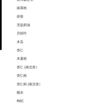
抹茶粉
排骨
无盐奶油
月桂叶
木瓜
杏仁
木薯粉
杏仁 (南北杏）
杏仁粉
杏仁粉 (南北杏）
枧水
枸杞