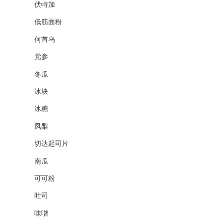
伏特加
低筋面粉
何首乌
党参
冬瓜
冰块
冰糖
凤梨
切达起司片
南瓜
可可粉
吐司
味噌