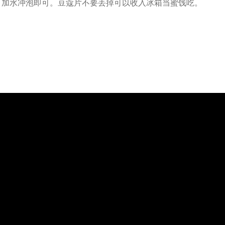
，加水冲泡即可。豆蔻片不要丢掉可以收入冰箱当蜜饯吃。