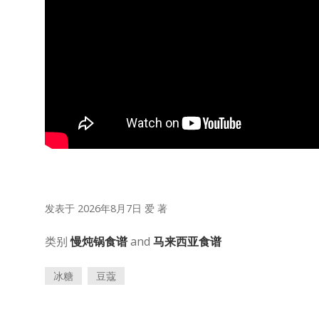
发表于 2026年8月7日
爱
著
类别
慢炖锅食谱
and
马来西亚食谱
冰糖
豆蔻