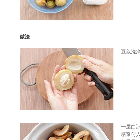
做法
豆蔻洗
一层白
糖浆勺