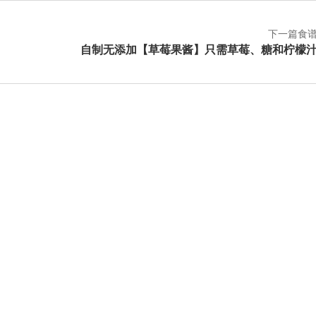
下一篇食
自制无添加【草莓果酱】只需草莓、糖和柠檬