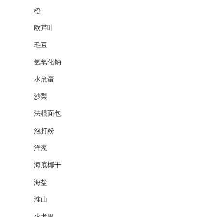
橙
欧芹叶
毛豆
氢氧化钠
水煮蛋
沙梨
法棍面包
泡打粉
洋葱
海底椰干
海盐
淮山
火龙果