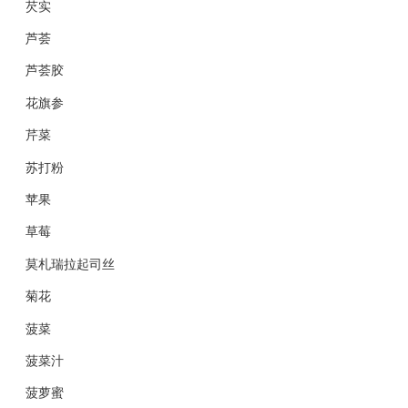
芡实
芦荟
芦荟胶
花旗参
芹菜
苏打粉
苹果
草莓
莫札瑞拉起司丝
菊花
菠菜
菠菜汁
菠萝蜜