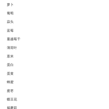
萝卜
葡萄
蒜头
蓝莓
蔓越莓干
薄荷叶
薏米
蛋白
蛋黄
蜂蜜
蜜枣
蝶豆花
褐蘑菇