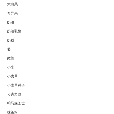
大白菜
奇异果
奶油
奶油乳酪
奶粉
姜
嫩姜
小米
小麦草
小麦草种子
巧克力豆
帕马森芝士
抹茶粉