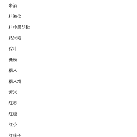
米酒
粗海盐
粗粒黑胡椒
粘米粉
粽叶
糖粉
糯米
糯米粉
紫米
红枣
红糖
红茶
红莲子