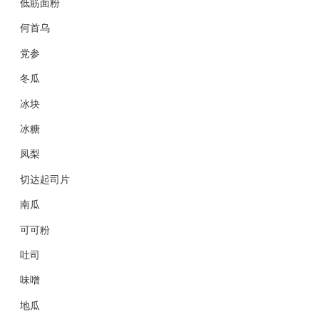
低筋面粉
何首乌
党参
冬瓜
冰块
冰糖
凤梨
切达起司片
南瓜
可可粉
吐司
味噌
地瓜