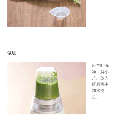
做法
班兰叶洗
净，剪小
片。放入
研磨机中
加水搅
烂。