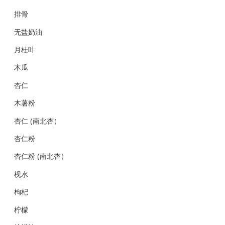
排骨
无盐奶油
月桂叶
木瓜
杏仁
木薯粉
杏仁 (南北杏）
杏仁粉
杏仁粉 (南北杏）
枧水
枸杞
柠檬