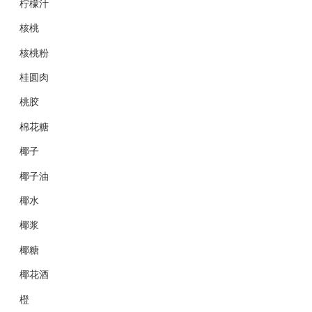
柠檬汁
核桃
核桃粉
桂圆肉
桃胶
棉花糖
椰子
椰子油
椰水
椰浆
椰糖
椰花酒
橙