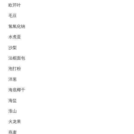
欧芹叶
毛豆
氢氧化钠
水煮蛋
沙梨
法棍面包
泡打粉
洋葱
海底椰干
海盐
淮山
火龙果
燕麦