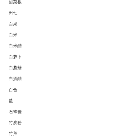
甜菜根
田七
白果
白米
白米醋
白萝卜
白蘑菇
白酒醋
百合
盐
石蜂糖
竹炭粉
竹蔗