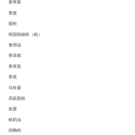
青苹果
青葱
面粉
韩国辣椒粉（粗）
食用油
香草精
香草荚
香蕉
马铃薯
高筋面粉
鱼露
鲜奶油
鸡胸肉