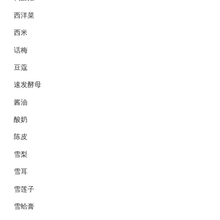
西洋菜
西米
话梅
豆蔻
速发酵母
酱油
酸奶
陈皮
雪梨
雪耳
雪莲子
雪蛤膏