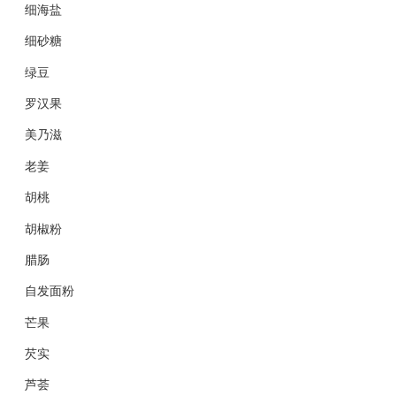
细海盐
细砂糖
绿豆
罗汉果
美乃滋
老姜
胡桃
胡椒粉
腊肠
自发面粉
芒果
芡实
芦荟