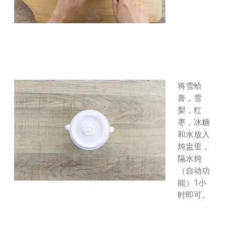
将雪蛤
膏，雪
梨，红
枣，冰糖
和水放入
炖盅里，
隔水炖
（自动功
能）1小
时即可。