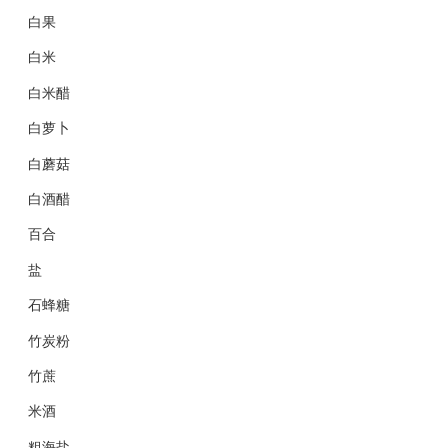
白果
白米
白米醋
白萝卜
白蘑菇
白酒醋
百合
盐
石蜂糖
竹炭粉
竹蔗
米酒
粗海盐