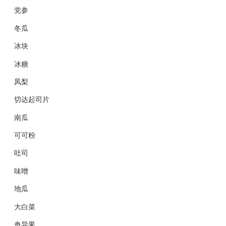
党参
冬瓜
冰块
冰糖
凤梨
切达起司片
南瓜
可可粉
吐司
味噌
地瓜
大白菜
奇异果