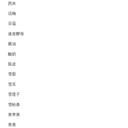
西米
话梅
豆蔻
速发酵母
酱油
酸奶
陈皮
雪梨
雪耳
雪莲子
雪蛤膏
青苹果
青葱