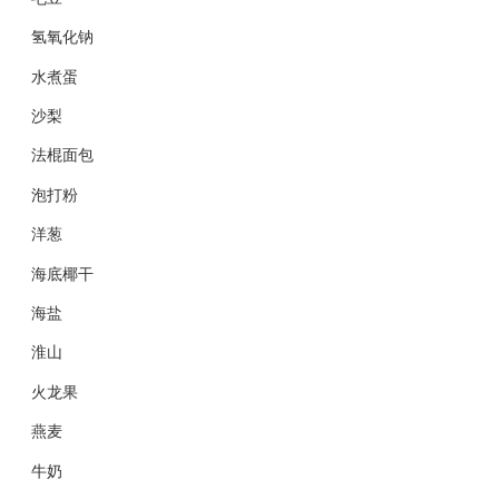
氢氧化钠
水煮蛋
沙梨
法棍面包
泡打粉
洋葱
海底椰干
海盐
淮山
火龙果
燕麦
牛奶