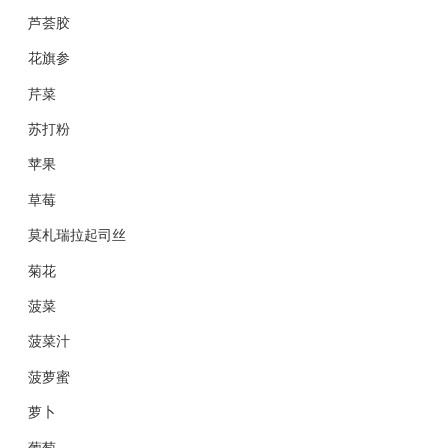
芦荟胶
花旗参
芹菜
苏打粉
苹果
草莓
莫札瑞拉起司丝
菊花
菠菜
菠菜汁
菠萝蜜
萝卜
葡萄