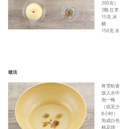
200克）
3颗 红枣
15克 冰
糖
150克 水
做法
将雪蛤膏
放入水中
泡一晚
（或至少
8小时）
泡成白色
棉花球