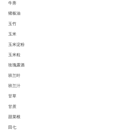
牛蒡
猪板油
玉竹
玉米
玉米淀粉
玉米粒
玫瑰露酒
班兰叶
班兰汁
甘草
甘蔗
甜菜根
田七