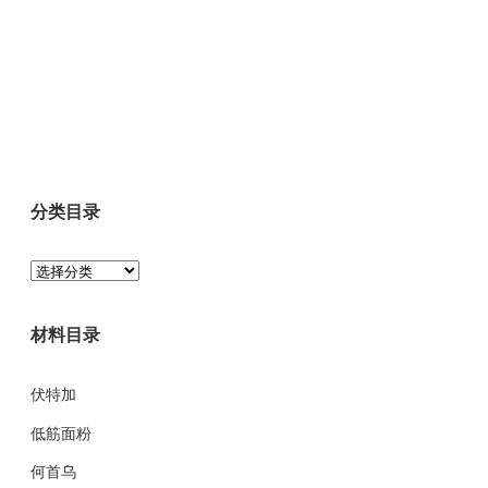
分类目录
分
类
目
材料目录
录
伏特加
低筋面粉
何首乌