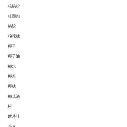
核桃粉
桂圆肉
桃胶
棉花糖
椰子
椰子油
椰水
椰浆
椰糖
椰花酒
橙
欧芹叶
毛豆