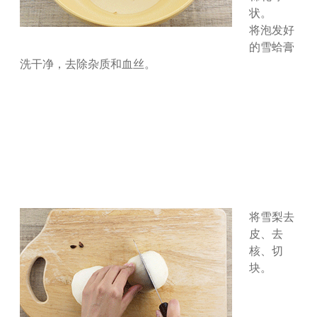
状。
将泡发好
的雪蛤膏
洗干净，去除杂质和血丝。
将雪梨去
皮、去
核、切
块。