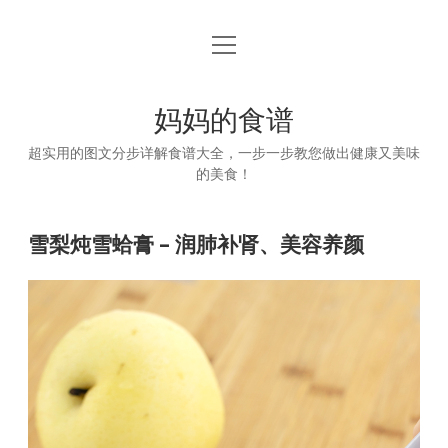
open
首页
menu
妈妈的食谱
超实用的图文分步详解食谱大全，一步一步教您做出健康又美味
的美食！
雪梨炖雪蛤膏 – 润肺补肾、美容养颜