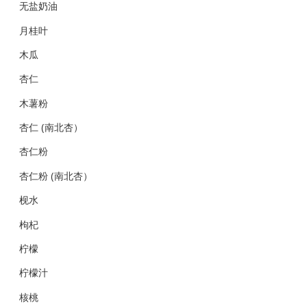
无盐奶油
月桂叶
木瓜
杏仁
木薯粉
杏仁 (南北杏）
杏仁粉
杏仁粉 (南北杏）
枧水
枸杞
柠檬
柠檬汁
核桃