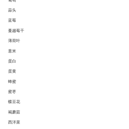
蒜头
蓝莓
蔓越莓干
薄荷叶
薏米
蛋白
蛋黄
蜂蜜
蜜枣
蝶豆花
褐蘑菇
西洋菜