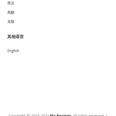
黑豆
黑醋
龙眼
其他语言
English
Copyright © 2015-2022
Ma Recipes
. All rights reserved. |